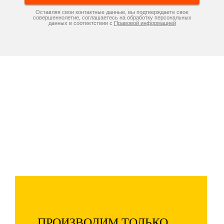
Оставляя свои контактные данные, вы подтверждаете свое
совершеннолетие, соглашаетесь на обработку персональных
данных в соответствии с
Правовой информацией
Компания «Натяжные потолки»
производит и устанавливает
потолки по самым низким
ценам в Москве и области!
Дополнительная скидка 73% -
только 5 дней!
ПРОИЗВОДИМ ТОЛЬКО