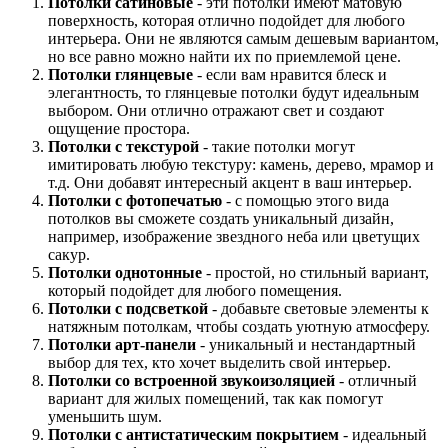
Потолки сатиновые
- эти потолки имеют матовую
поверхность, которая отлично подойдет для любого
интерьера. Они не являются самым дешевым вариантом,
но все равно можно найти их по приемлемой цене.
Потолки глянцевые
- если вам нравится блеск и
элегантность, то глянцевые потолки будут идеальным
выбором. Они отлично отражают свет и создают
ощущение простора.
Потолки с текстурой
- такие потолки могут
имитировать любую текстуру: камень, дерево, мрамор и
т.д. Они добавят интересный акцент в ваш интерьер.
Потолки с фотопечатью
- с помощью этого вида
потолков вы сможете создать уникальный дизайн,
например, изображение звездного неба или цветущих
сакур.
Потолки однотонные
- простой, но стильный вариант,
который подойдет для любого помещения.
Потолки с подсветкой
- добавьте световые элементы к
натяжным потолкам, чтобы создать уютную атмосферу.
Потолки арт-панели
- уникальный и нестандартный
выбор для тех, кто хочет выделить свой интерьер.
Потолки со встроенной звукоизоляцией
- отличный
вариант для жилых помещений, так как помогут
уменьшить шум.
Потолки с антистатическим покрытием
- идеальный