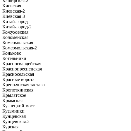
Каширская-2
Киевская
Киевская-2
Киевская-3
Китай-город
Китай-город-2
Кожуховская
Коломенская
Комсомольская
Комсомольская-2
Коньково
Котельники
Красногвардейская
Краснопресненская
Красносельская
Красные ворота
Крестьянская застава
Кропоткинская
Крылатское
Крымская
Кузнецкий мост
Кузьминки
Кунцевская
Кунцевская-2
Курская