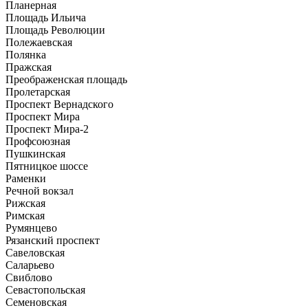
Планерная
Площадь Ильича
Площадь Революции
Полежаевская
Полянка
Пражская
Преображенская площадь
Пролетарская
Проспект Вернадского
Проспект Мира
Проспект Мира-2
Профсоюзная
Пушкинская
Пятницкое шоссе
Раменки
Речной вокзал
Рижская
Римская
Румянцево
Рязанский проспект
Савеловская
Саларьево
Свиблово
Севастопольская
Семеновская