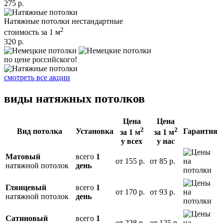
275 р.
Натяжные потолки
нестандартные
2
стоимость за 1 м
320 р.
по цене российского!
смотреть все акции
виды
натяжных потолков
Цена
Цена
2
2
Вид потолка
Установка
Гарантия
за 1 м
за 1 м
у всех
у нас
Матовый
всего
1
от
155 р.
от
85 р.
натяжной потолок
день
Глянцевый
всего
1
от
170 р.
от
93 р.
натяжной потолок
день
Сатиновый
всего
1
от
228 р.
от
125 р.