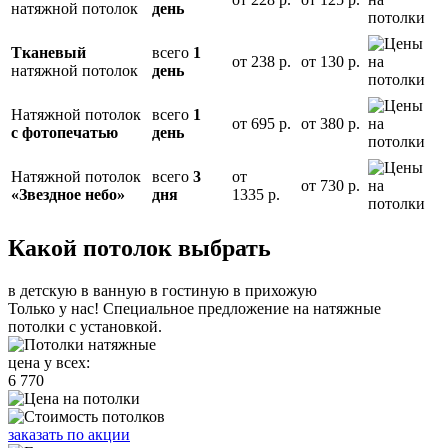
натяжной потолок
день
Тканевый
всего
1
от
238 р.
от
130 р.
натяжной потолок
день
Натяжной потолок
всего
1
от
695 р.
от
380 р.
с фотопечатью
день
Натяжной потолок
всего
3
от
от
730 р.
«Звездное небо»
дня
1335 р.
Какой потолок выбрать
в детскую
в ванную
в гостиную
в прихожую
Только у нас! Специальное предложение на натяжные
потолки с установкой.
цена у всех:
6 770
заказать по акции