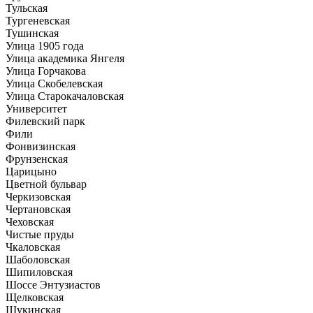
Тульская
Тургеневская
Тушинская
Улица 1905 года
Улица академика Янгеля
Улица Горчакова
Улица Скобелевская
Улица Старокачаловская
Университет
Филевский парк
Фили
Фонвизинская
Фрунзенская
Царицыно
Цветной бульвар
Черкизовская
Чертановская
Чеховская
Чистые пруды
Чкаловская
Шаболовская
Шипиловская
Шоссе Энтузиастов
Щелковская
Щукинская