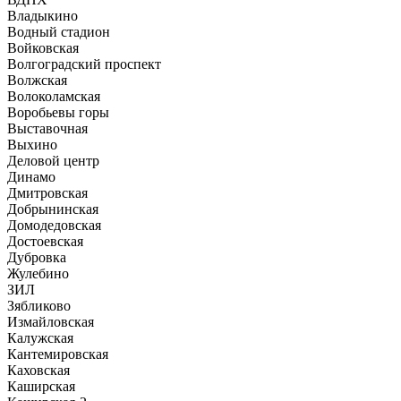
Владыкино
Водный стадион
Войковская
Волгоградский проспект
Волжская
Волоколамская
Воробьевы горы
Выставочная
Выхино
Деловой центр
Динамо
Дмитровская
Добрынинская
Домодедовская
Достоевская
Дубровка
Жулебино
ЗИЛ
Зябликово
Измайловская
Калужская
Кантемировская
Каховская
Каширская