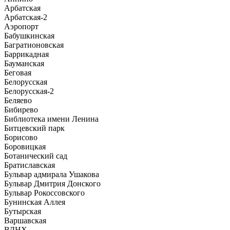
Арбатская
Арбатская-2
Аэропорт
Бабушкинская
Багратионовская
Баррикадная
Бауманская
Беговая
Белорусская
Белорусская-2
Беляево
Бибирево
Библиотека имени Ленина
Битцевский парк
Борисово
Боровицкая
Ботанический сад
Братиславская
Бульвар адмирала Ушакова
Бульвар Дмитрия Донского
Бульвар Рокоссовского
Бунинская Аллея
Бутырская
Варшавская
ВДНХ