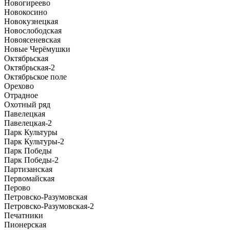
Новогиреево
Новокосино
Новокузнецкая
Новослободская
Новоясеневская
Новые Черёмушки
Октябрьская
Октябрьская-2
Октябрьское поле
Орехово
Отрадное
Охотный ряд
Павелецкая
Павелецкая-2
Парк Культуры
Парк Культуры-2
Парк Победы
Парк Победы-2
Партизанская
Первомайская
Перово
Петровско-Разумовская
Петровско-Разумовская-2
Печатники
Пионерская