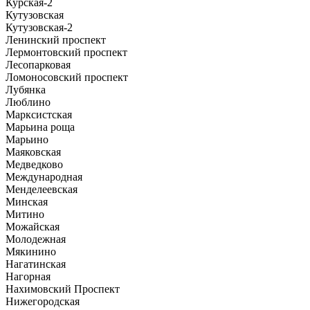
Курская-2
Кутузовская
Кутузовская-2
Ленинский проспект
Лермонтовский проспект
Лесопарковая
Ломоносовский проспект
Лубянка
Люблино
Марксистская
Марьина роща
Марьино
Маяковская
Медведково
Международная
Менделеевская
Минская
Митино
Можайская
Молодежная
Мякинино
Нагатинская
Нагорная
Нахимовский Проспект
Нижегородская