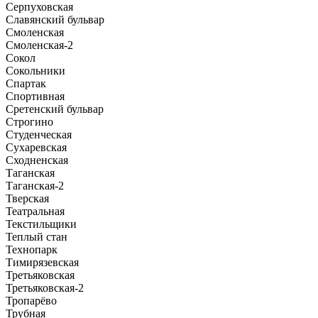
Серпуховская
Славянский бульвар
Смоленская
Смоленская-2
Сокол
Сокольники
Спартак
Спортивная
Сретенский бульвар
Строгино
Студенческая
Сухаревская
Сходненская
Таганская
Таганская-2
Тверская
Театральная
Текстильщики
Теплый стан
Технопарк
Тимирязевская
Третьяковская
Третьяковская-2
Тропарёво
Трубная