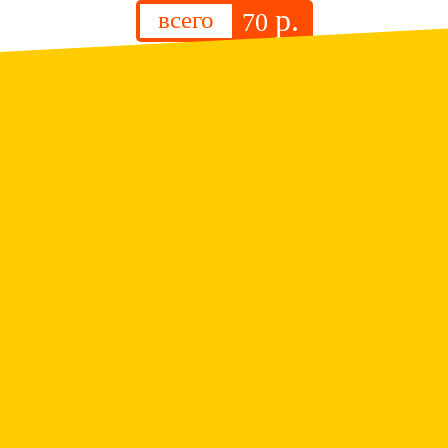
р.
всего
70
.
Люстра
р.
всего
1 350