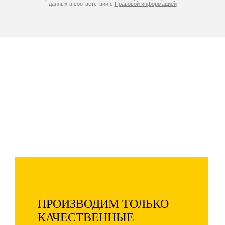
данных в соответствии с
Правовой информацией
Компания «Натяжные потолки»
производит и устанавливает
потолки по самым низким
ценам в Москве и области!
Дополнительная скидка 73% -
только 5 дней!
ПРОИЗВОДИМ ТОЛЬКО
КАЧЕСТВЕННЫЕ