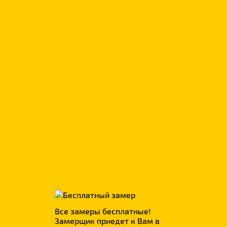
р.
всего
1 350
Фотопечать
р.
всего
380
Все замеры бесплатные!
Замерщик приедет к Вам в